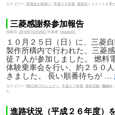
カテゴリー:
受検生の皆様へ
,
平成３０年度
,
進路先
|
コメントを受
三菱感謝祭参加報告
投稿日:
2015年10月29日
作成者:
mizuko01
１０月２５日（日）に、三菱自
製作所構内で行われた、三菱感
徒７人が参加しました。 燃料
体験乗車会を行い、約２５０
きました。 長い順番待ちが …
カテゴリー:
MECIAプロジェクト
,
平成２７年度
,
校外活動
,
機械科
,
ん
進路状況（平成２６年度）