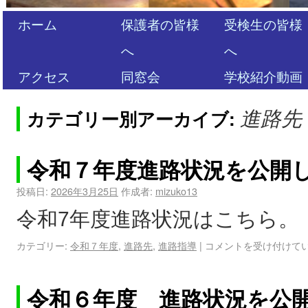
ホーム
保護者の皆様
受検生の皆様
へ
へ
アクセス
同窓会
学校紹介動画
カテゴリー別アーカイブ:
進路先
令和７年度進路状況を公開
投稿日:
2026年3月25日
作成者:
mizuko13
令和7年度進路状況はこちら。
カテゴリー:
令和７年度
,
進路先
,
進路指導
|
コメントを受け付けて
令和６年度 進路状況を公