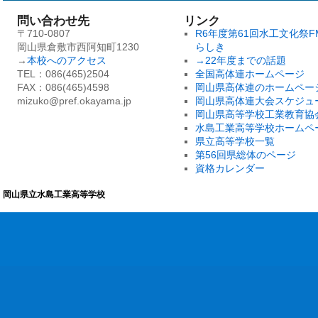
問い合わせ先
リンク
〒710-0807
R6年度第61回水工文化祭F
岡山県倉敷市西阿知町1230
らしき
→
本校へのアクセス
→22年度までの話題
TEL：086(465)2504
全国高体連ホームページ
FAX：086(465)4598
岡山県高体連のホームペー
mizuko@pref.okayama.jp
岡山県高体連大会スケジュ
岡山県高等学校工業教育協
水島工業高等学校ホームペ
県立高等学校一覧
第56回県総体のページ
資格カレンダー
岡山県立水島工業高等学校