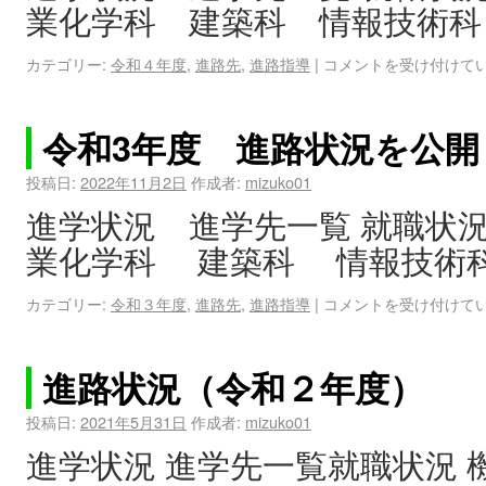
業化学科 建築科 情報技術科
カテゴリー:
令和４年度
,
進路先
,
進路指導
|
コメントを受け付けて
令和3年度 進路状況を公
投稿日:
2022年11月2日
作成者:
mizuko01
進学状況 進学先一覧 就職状
業化学科 建築科 情報技術
カテゴリー:
令和３年度
,
進路先
,
進路指導
|
コメントを受け付けて
進路状況（令和２年度）
投稿日:
2021年5月31日
作成者:
mizuko01
進学状況 進学先一覧就職状況 