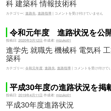
科 建築科 情報技術科
カテゴリー:
進路先
,
進路指導
|
コメントを受け付けていません
令和元年度 進路状況を公
投稿日:
2020年3月12日
作成者:
mizuko01
進学先 就職先 機械科 電気科 
築科
カテゴリー:
令和元年度
,
進路先
,
進路指導
|
コメントを受け付けて
平成30年度の進路状況を掲
投稿日:
2019年4月11日
作成者:
mizuko01
平成30年度進路状況