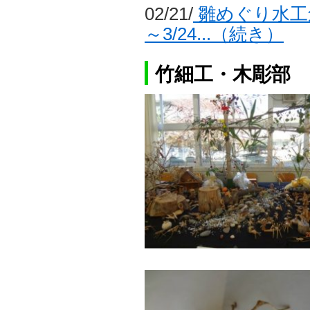
02/21/
雛めぐり水工創
～3/24...（続き）
竹細工・木彫部