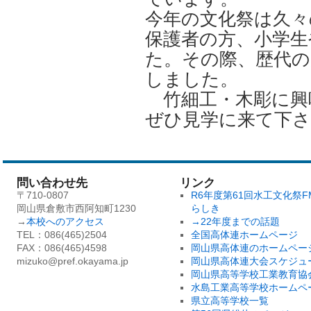
今年の文化祭は久々
保護者の方、小学生
た。その際、歴代の
しました。
竹細工・木彫に興
ぜひ見学に来て下さ
問い合わせ先
リンク
〒710-0807
R6年度第61回水工文化祭F
岡山県倉敷市西阿知町1230
らしき
→
本校へのアクセス
→22年度までの話題
TEL：086(465)2504
全国高体連ホームページ
FAX：086(465)4598
岡山県高体連のホームペー
mizuko@pref.okayama.jp
岡山県高体連大会スケジュ
岡山県高等学校工業教育協
水島工業高等学校ホームペ
県立高等学校一覧