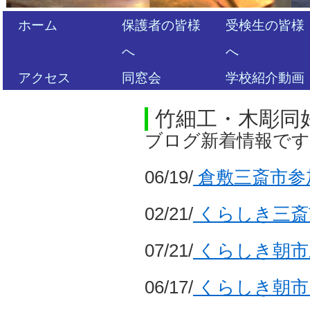
ホーム
保護者の皆様
受検生の皆様
へ
へ
アクセス
同窓会
学校紹介動画
竹細工・木彫同
ブログ新着情報で
06/19/
倉敷三斎市参
02/21/
くらしき三斎
07/21/
くらしき朝市
06/17/
くらしき朝市