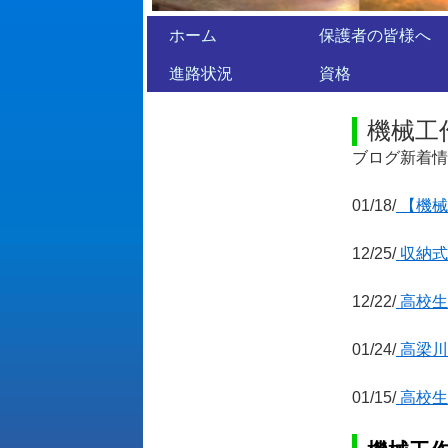
ホーム
保護者の皆様へ
進路状況
資格
機械工
ブログ新着情
01/18/
【機械
12/25/
収納式
12/22/
高校生
01/24/
高梁川
01/15/
高校生