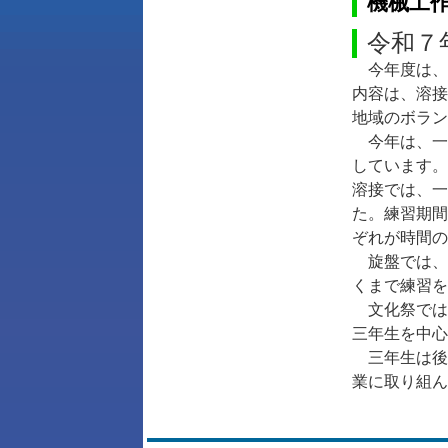
機械工
令和７
今年度は、
内容は、溶接
地域のボラン
今年は、一
しています。
溶接では、一
た。練習期間
ぞれが時間の
旋盤では、
くまで練習を
文化祭では
三年生を中心
三年生は後
業に取り組ん