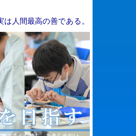
実
は
人
間
最
高
の
善
で
あ
る
。