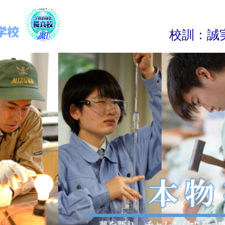
校
訓
：
誠