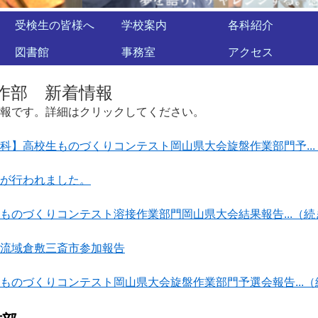
受検生の皆様へ
学校案内
各科紹介
図書館
事務室
アクセス
作部 新着情報
報です。詳細はクリックしてください。
科】高校生ものづくりコンテスト岡山県大会旋盤作業部門予...
が行われました。
ものづくりコンテスト溶接作業部門岡山県大会結果報告...（続
流域倉敷三斎市参加報告
ものづくりコンテスト岡山県大会旋盤作業部門予選会報告...（