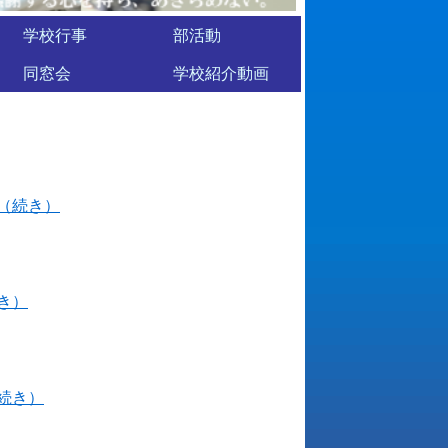
学校行事
部活動
同窓会
学校紹介動画
（続き）
き）
続き）