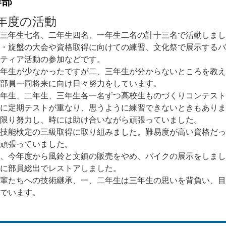
作部
年度の活動
三年生七名、二年生四名、一年生二名の計十三名で活動しまし
・旋盤の大会や資格取得に向けての練習、文化祭で展示するバ
ティア活動の参加などです。
年生が少なかったですが二、三年生が分からないところを教え
部員一同将来に向け日々努力をしています。
年生、二年生、三年生各一名ずつ高校生ものづくりコンテスト
に定期テストが重なり、思うように練習できないときもありま
限り努力し、時には助け合いながら頑張っていました。
技能検定の三級取得に取り組みました。難易度が高い資格だっ
頑張っていました。
、今年度から風鈴と文鎮の販売をやめ、バイクの展示をしまし
に部員総出でレストアしました。
輩たちへの技術継承、一、二年生は三年生の思いを背負い、目
でいます。