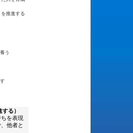
りを推進する
養う
す
進する）
持ちを表現
で、他者と