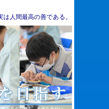
実
は
人
間
最
高
の
善
で
あ
る
。