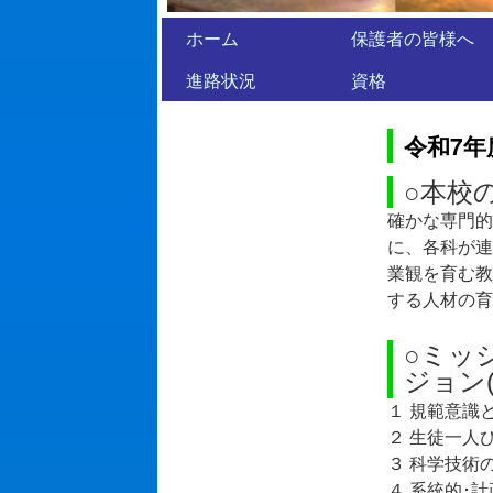
ホーム
保護者の皆様へ
進路状況
資格
令和7年
○本校
確かな専門的
に、各科が連
業観を育む教
する人材の育
○ミッ
ジョン
１ 規範意識
２ 生徒一人
３ 科学技術
４ 系統的･