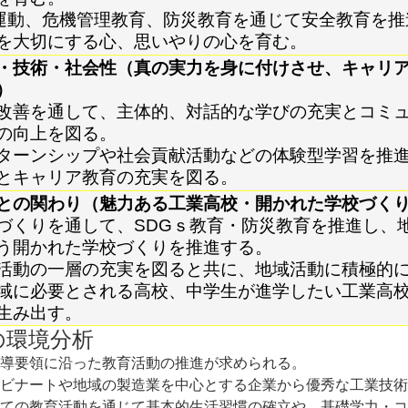
運動、危機管理教育、防災教育を通じて安全教育を推
を大切にする心、思いやりの心を育む。
・技術・社会性（真の実力を身に付けさせ、キャリ
）
改善を通して、主体的、対話的な学びの充実とコミ
の向上を図る。
ターンシップや社会貢献活動などの体験型学習を推
とキャリア教育の充実を図る。
との関わり（魅力ある工業高校・開かれた学校づく
づくりを通して、SDGｓ教育・防災教育を推進し、
う開かれた学校づくりを推進する。
活動の一層の充実を図ると共に、地域活動に積極的
域に必要とされる高校、中学生が進学したい工業高
生み出す。
の環境分析
導要領に沿った教育活動の推進が求められる。
ビナートや地域の製造業を中心とする企業から優秀な工業技術
ての教育活動を通じて基本的生活習慣の確立や、基礎学力・コ