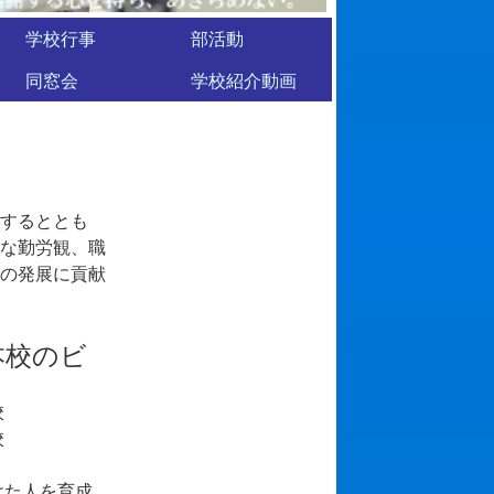
学校行事
部活動
同窓会
学校紹介動画
するととも
な勤労観、職
の発展に貢献
本校のビ
校
校
けた人を育成