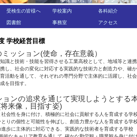
受検生の皆様へ
学校案内
各科紹介
図書館
事務室
アクセス
度 学校経営目標
のミッション(使命，存在意義）
知識と技術・技能を習得させる工業高校として、地域等と連携
携し、社会の変化に対応する実践的な技術力と創造力や、確か
育活動を通して、それぞれの専門分野で主体的に活躍し、社会
成を目指す。
ションの追求を通じて実現しようとする
(将来像，目指す姿)
と社会性を身に付け、積極的に社会に貢献する人を育成する学
ひとりの個性と可能性を伸ばし、創造力豊かな人を育成する学
の進歩に主体的に対応できる、実践的な技術者を育成する学校
計画的なキャリア教育を通して､確かな勤労観・職業観を身に付