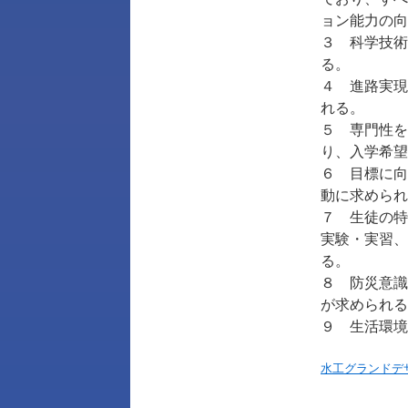
ョン能力の向
３ 科学技術
る。
４ 進路実現
れる。
５ 専門性を
り、入学希望
６ 目標に向
動に求められ
７ 生徒の特
実験・実習、
る。
８ 防災意識
が求められる
９ 生活環境
水工グランドデ