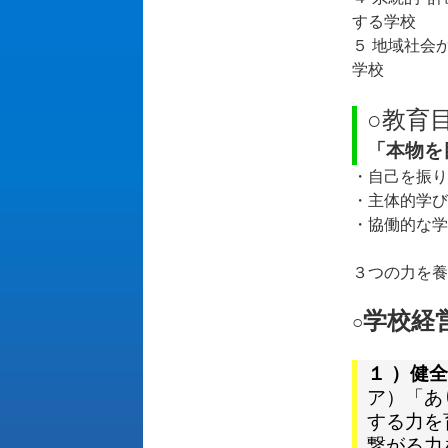
する学校
５ 地域社会
学校
○教育
「本物
・自己を振り
・主体的学び
・協働的な学
３つの力を養
学校経
○
１ ）健
ア）「あ
する力を
繋がる力