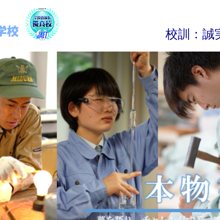
校
訓
：
誠