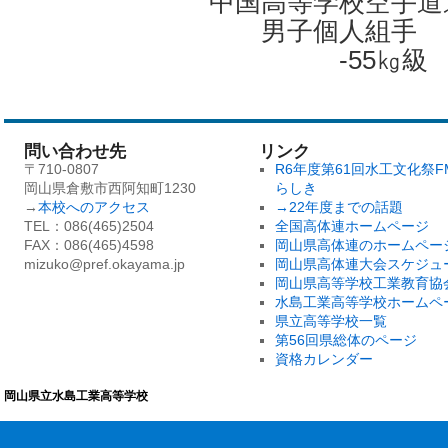
中国高等学校空手道
男子個人組手
-55㎏級 
問い合わせ先
リンク
〒710-0807
R6年度第61回水工文化祭F
岡山県倉敷市西阿知町1230
らしき
→
本校へのアクセス
→22年度までの話題
TEL：086(465)2504
全国高体連ホームページ
FAX：086(465)4598
岡山県高体連のホームペー
mizuko@pref.okayama.jp
岡山県高体連大会スケジュ
岡山県高等学校工業教育協
水島工業高等学校ホームペ
県立高等学校一覧
第56回県総体のページ
資格カレンダー
岡山県立水島工業高等学校