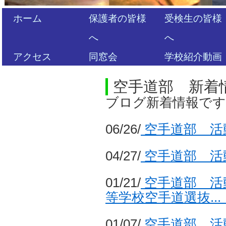
ホーム
保護者の皆様
受検生の皆様
へ
へ
アクセス
同窓会
学校紹介動画
空手道部 新着
ブログ新着情報で
06/26/
空手道部 活
04/27/
空手道部 活
01/21/
空手道部 活
等学校空手道選抜..
01/07/
空手道部 活