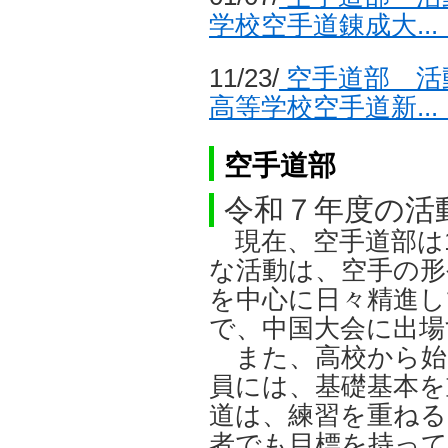
学校空手道錬成大..
11/23/
空手道部 活
高等学校空手道新..
空手道部
令和７年度の活
現在、空手道部は
な活動は、空手の形
を中心に日々精進し
で、中国大会に出場
また、高校から始
員には、基礎基本を
道は、練習を重ねる
者でも目標を持っ