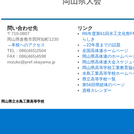
岡山県大
問い合わせ先
リンク
〒710-0807
R6年度第61回水工文化祭F
岡山県倉敷市西阿知町1230
らしき
→
本校へのアクセス
→22年度までの話題
TEL：086(465)2504
全国高体連ホームページ
FAX：086(465)4598
岡山県高体連のホームペー
mizuko@pref.okayama.jp
岡山県高体連大会スケジュ
岡山県高等学校工業教育協
水島工業高等学校ホームペ
県立高等学校一覧
第56回県総体のページ
資格カレンダー
岡山県立水島工業高等学校