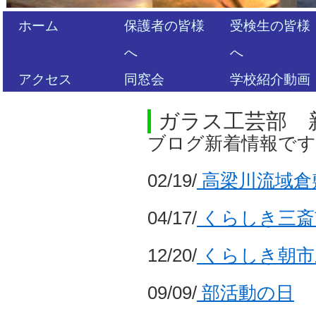
ホーム
保護者の皆様
受検生の皆様
へ
へ
アクセス
同窓会
学校紹介動画
ガラス工芸部 
ブログ新着情報で
02/19/
高梁川流域倉
04/17/
くらしき三斎
12/20/
くらしき朝市
09/09/
部活動の日