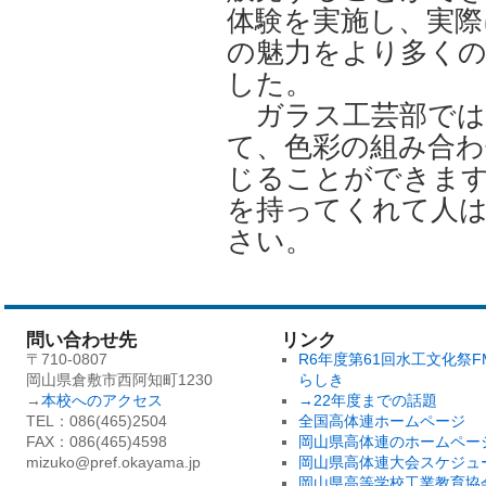
体験を実施し、実
の魅力をより多く
した。
ガラス工芸部では
て、色彩の組み合
じることができま
を持ってくれて人
さい。
問い合わせ先
リンク
〒710-0807
R6年度第61回水工文化祭F
岡山県倉敷市西阿知町1230
らしき
→
本校へのアクセス
→22年度までの話題
TEL：086(465)2504
全国高体連ホームページ
FAX：086(465)4598
岡山県高体連のホームペー
mizuko@pref.okayama.jp
岡山県高体連大会スケジュ
岡山県高等学校工業教育協