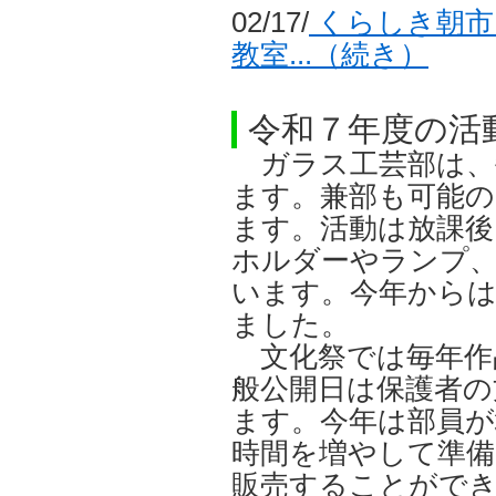
02/17/
くらしき朝市
教室...（続き）
令和７年度の活
ガラス工芸部は、
ます。兼部も可能
ます。活動は放課後
ホルダーやランプ
います。今年から
ました。
文化祭では毎年作
般公開日は保護者の
ます。今年は部員が
時間を増やして準備
販売することがで