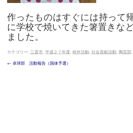
作ったものはすぐには持って
に学校で焼いてきた箸置きな
ました。
カテゴリー:
三斎市
,
平成２７年度
,
校外活動
,
社会貢献活動
,
陶芸部
←
卓球部 活動報告（国体予選）