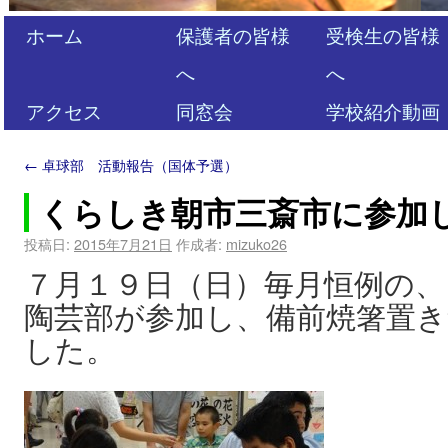
ホーム
保護者の皆様
受検生の皆様
へ
へ
アクセス
同窓会
学校紹介動画
←
卓球部 活動報告（国体予選）
くらしき朝市三斎市に参加
投稿日:
2015年7月21日
作成者:
mizuko26
７月１９日（日）毎月恒例の、
陶芸部が参加し、備前焼箸置
した。