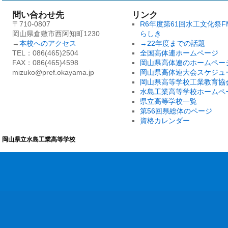
問い合わせ先
リンク
〒710-0807
R6年度第61回水工文化祭F
岡山県倉敷市西阿知町1230
らしき
→
本校へのアクセス
→22年度までの話題
TEL：086(465)2504
全国高体連ホームページ
FAX：086(465)4598
岡山県高体連のホームペー
mizuko@pref.okayama.jp
岡山県高体連大会スケジュ
岡山県高等学校工業教育協
水島工業高等学校ホームペ
県立高等学校一覧
第56回県総体のページ
資格カレンダー
岡山県立水島工業高等学校