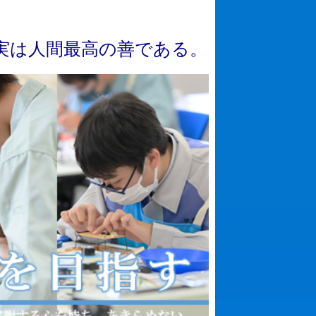
実
は
人
間
最
高
の
善
で
あ
る
。