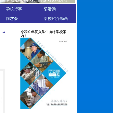
学校行事
部活動
同窓会
学校紹介動画
令和９年度入学生向け学校案
。
→
内！