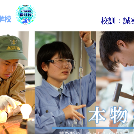
校
訓
：
誠