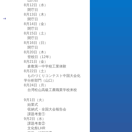
山の日
8月12日（水）
閉庁日
8月13日（木）
。
→
閉庁日
8月14日（金）
閉庁日
8月15日（土）
閉庁日
8月16日（日）
閉庁日
8月20日（木）
登校日（12年）
8月21日（金）
倉敷第一中学校工業体験
8月22日（土）
ものづくりコンテスト中国大会化
学分析部門（山口）
8月24日（月）
台湾松山高級工農職業学校来校
9月1日（火）
始業式
収納式・全国大会報告会
課題考査①
9月2日（水）
課題考査②
文化祭LHR