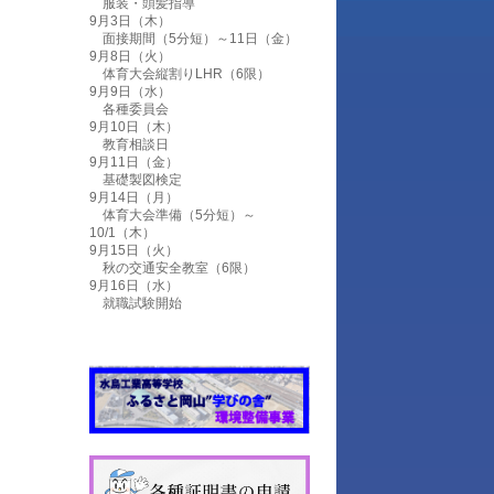
服装・頭髪指導
9月3日（木）
面接期間（5分短）～11日（金）
9月8日（火）
体育大会縦割りLHR（6限）
9月9日（水）
各種委員会
9月10日（木）
教育相談日
9月11日（金）
基礎製図検定
9月14日（月）
体育大会準備（5分短）～
10/1（木）
9月15日（火）
秋の交通安全教室（6限）
9月16日（水）
就職試験開始