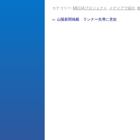
カテゴリー:
MECIAプロジェクト
,
メデイアで紹介
,
←
山陽新聞掲載 ランナー先導に意欲