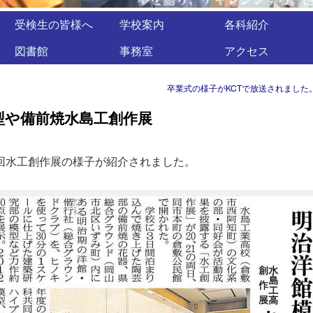
受検生の皆様へ
学校案内
各科紹介
図書館
事務室
アクセス
卒業式の様子がKCTで放送されました
型や備前焼水島工創作展
31回水工創作展の様子が紹介されました。