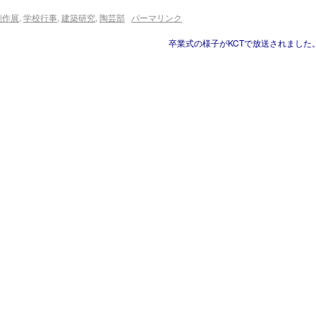
創作展
,
学校行事
,
建築研究
,
陶芸部
パーマリンク
卒業式の様子がKCTで放送されました