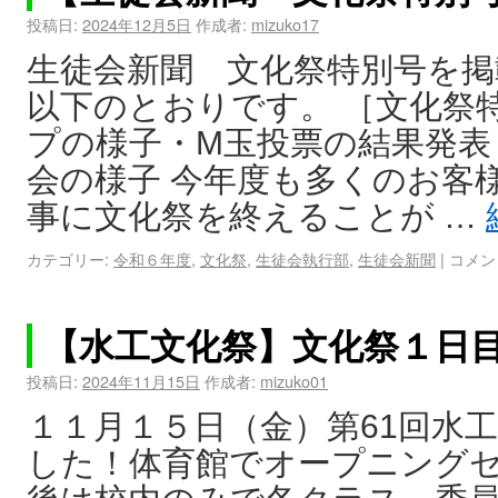
投稿日:
2024年12月5日
作成者:
mizuko17
生徒会新聞 文化祭特別号を掲
以下のとおりです。 ［文化祭
プの様子・M玉投票の結果発表
会の様子 今年度も多くのお客
事に文化祭を終えることが …
カテゴリー:
令和６年度
,
文化祭
,
生徒会執行部
,
生徒会新聞
|
コメン
【水工文化祭】文化祭１日
投稿日:
2024年11月15日
作成者:
mizuko01
１１月１５日（金）第61回水
した！体育館でオープニング