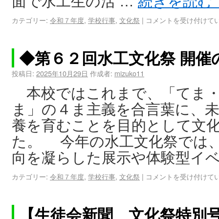
面で水工生の活 …
続きを読む
カテゴリー:
令和７年度
,
学校行事
,
文化祭
|
コメントを受け付けて
◆第６２回水工文化祭 開催
投稿日:
2025年10月29日
作成者:
mizuko11
本校ではこれまで、「てま・
ま」の４ま主義を合言葉に、
養を育むことを目的として文
た。 今年の水工文化祭では
向を凝らした展示や体験型イベ
カテゴリー:
令和７年度
,
学校行事
,
文化祭
|
コメントを受け付けて
【生徒会新聞 文化祭特別