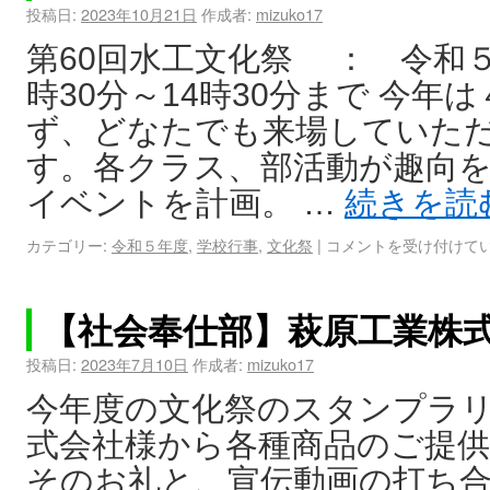
投稿日:
2023年10月21日
作成者:
mizuko17
第60回水工文化祭 ： 令和５
時30分～14時30分まで 今
ず、どなたでも来場していた
す。各クラス、部活動が趣向
イベントを計画。 …
続きを読
カテゴリー:
令和５年度
,
学校行事
,
文化祭
|
コメントを受け付けて
【社会奉仕部】萩原工業株
投稿日:
2023年7月10日
作成者:
mizuko17
今年度の文化祭のスタンプラ
式会社様から各種商品のご提
そのお礼と、宣伝動画の打ち