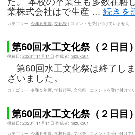
た。 本校の卒業生も多数在籍
業株式会社はで生産 …
続きを
カテゴリー:
令和６年度
,
文化祭
|
コメントを受け付けていません
第60回水工文化祭（２日目
投稿日:
2023年11月11日
作成者:
mizuko01
第60回水工文化祭は終了し
ざいました。
カテゴリー:
令和５年度
,
学校行事
,
文化祭
|
コメントを受け付けて
第60回水工文化祭（２日目
投稿日:
2023年11月11日
作成者:
mizuko01
カテゴリー:
令和５年度
,
学校行事
,
文化祭
|
コメントを受け付けて