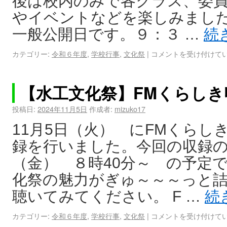
後は校内のみで各クラス、委
やイベントなどを楽しみました
一般公開日です。９：３ …
続
カテゴリー:
令和６年度
,
学校行事
,
文化祭
|
コメントを受け付けて
【水工文化祭】FMくらしき
投稿日:
2024年11月5日
作成者:
mizuko17
11月5日（火） にFMくらし
録を行いました。今回の収録
（金） ８時40分～ の予定
化祭の魅力がぎゅ～～～っと
聴いてみてください。 F …
続
カテゴリー:
令和６年度
,
学校行事
,
文化祭
|
コメントを受け付けて