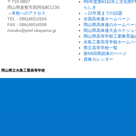
〒710-0807
R6年度第61回水工文化祭F
岡山県倉敷市西阿知町1230
らしき
→
本校へのアクセス
→22年度までの話題
TEL：086(465)2504
全国高体連ホームページ
FAX：086(465)4598
岡山県高体連のホームペー
mizuko@pref.okayama.jp
岡山県高体連大会スケジュ
岡山県高等学校工業教育協
水島工業高等学校ホームペ
県立高等学校一覧
第56回県総体のページ
資格カレンダー
岡山県立水島工業高等学校