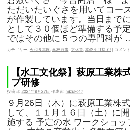
ただいたいぐさを用いてコー
が作製しています。当日まで
として３０個ほど準備する予定
ではその他に５つの専門科が 
カテゴリー:
令和６年度
,
学校行事
,
文化祭
,
本物を目指す!
|
コメン
【水工文化祭】萩原工業株
プ研修
投稿日:
2024年9月27日
作成者:
mizuko17
９月26日（木）に萩原工業株
して、１１月１６日（土）に
施する 予定の水 ワークショ