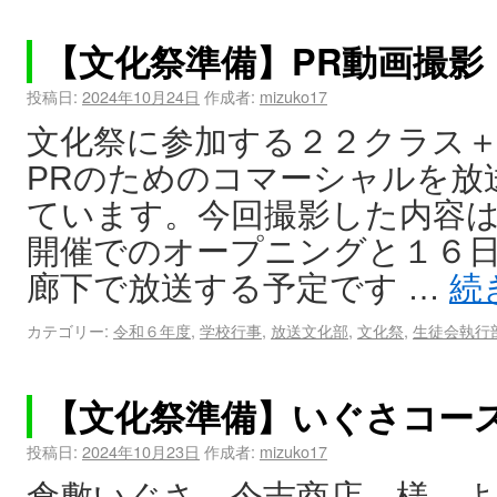
【文化祭準備】PR動画撮影
投稿日:
2024年10月24日
作成者:
mizuko17
文化祭に参加する２２クラス
PRのためのコマーシャルを放
ています。今回撮影した内容は
開催でのオープニングと１６
廊下で放送する予定です …
続
カテゴリー:
令和６年度
,
学校行事
,
放送文化部
,
文化祭
,
生徒会執行
【文化祭準備】いぐさコー
投稿日:
2024年10月23日
作成者:
mizuko17
倉敷いぐさ 今吉商店 様 