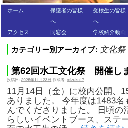
ホーム
保護者の皆様
受検生の皆様
へ
へ
アクセス
同窓会
学校紹介動画
カテゴリー別アーカイブ:
文化祭
第62回水工文化祭 開催し
投稿日:
2025年11月23日
作成者:
mizuko17
11月14日（金）に校内公開、
ありました。 今年度は1483
んでくださりました。 日頃の
らしいイベントブース、ステ