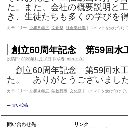
た。また、会社の概要説明と
き、生徒たちも多くの学びを得
カテゴリー:
令和５年度
,
文化祭
,
社会奉仕部
|
コメントを受け付け
創立60周年記念 第59回
投稿日:
2022年11月12日
作成者:
mizuko01
創立60周年記念 第59回水
た。 ありがとうございまし
カテゴリー:
令和４年度
,
学校行事
,
文化祭
|
コメントを受け付けて
←
古い投稿
問い合わせ先
リンク