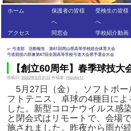
ホーム
保護者の皆様
受検生の皆様
へ
へ
アクセス
同窓会
学校紹介動画
←
弓道部 活動報告 第61回岡山県高等学校総合体育大会
弓道競技の部兼第67回全国高等学校弓道大会県予選会大会
【創立60周年】春季球技大
投稿日:
2022年5月31日
作成者:
mizuko11
5月27日（金）、ソフトボー
フトテニス、卓球の4種目によ
した。新型コロナウイルス感
と閉会式はリモートで、会場
施されました。昨夜から雨が