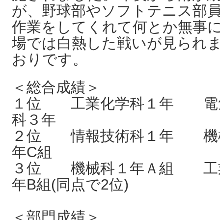
が、野球部やソフトテニス部
作業をしてくれて何とか無事
場では白熱した戦いが見られま
おりです。
＜総合成績＞
１位 工業化学科１年 電気
科３年
２位 情報技術科１年 機械
年C組
３位 機械科１年Ａ組 工業
年B組(同点で2位)
＜部門成績＞