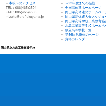
→
本校へのアクセス
→22年度までの話題
TEL：086(465)2504
全国高体連ホームページ
FAX：086(465)4598
岡山県高体連のホームペー
mizuko@pref.okayama.jp
岡山県高体連大会スケジュ
岡山県高等学校工業教育協
水島工業高等学校ホームペ
県立高等学校一覧
第56回県総体のページ
資格カレンダー
岡山県立水島工業高等学校