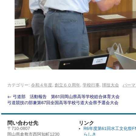
カテゴリー:
令和４年度
,
創立６０周年
,
学校行事
,
球技大会
パーマ
←
弓道部 活動報告 第61回岡山県高等学校総合体育大会
弓道競技の部兼第67回全国高等学校弓道大会県予選会大会
問い合わせ先
リンク
〒710-0807
R6年度第61回水工文化祭F
岡山県倉敷市西阿知町1230
らしき