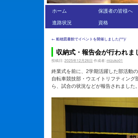
ホーム
保護者の皆様へ
進路状況
資格
←
船穂図書館でイベントを開催しました(^^)/
収納式・報告会が行われま
投稿日:
2025年12月26日
作成者:
mizuko01
終業式を前に、2学期活躍した部活動
自転車競技部・ウエイトリフティング
ら、試合の状況などが報告されました