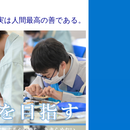
実
は
人
間
最
高
の
善
で
あ
る
。