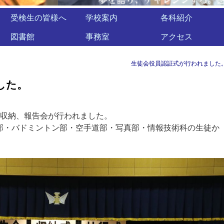
受検生の皆様へ
学校案内
各科紹介
図書館
事務室
アクセス
生徒会役員認証式が行われました
した。
の収納、報告会が行われました。
部・バドミントン部・空手道部・写真部・情報技術科の生徒か
。