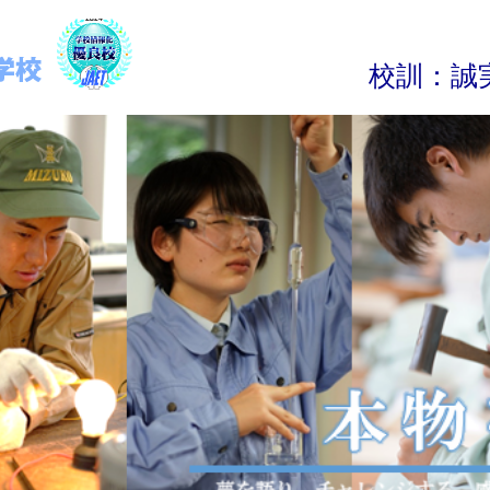
校
訓
：
誠