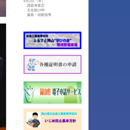
9月2日（水）
課題考査②
文化祭LHR
服装・頭髪指導