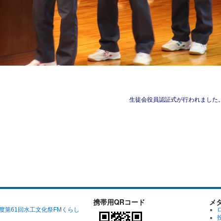
生徒会役員認証式が行われました
携帯用QRコード
メ
年度第61回水工文化祭FMくらし