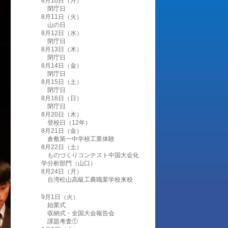
8月10日（月）
閉庁日
8月11日（火）
山の日
8月12日（水）
閉庁日
8月13日（木）
閉庁日
8月14日（金）
閉庁日
8月15日（土）
閉庁日
8月16日（日）
閉庁日
8月20日（木）
登校日（12年）
8月21日（金）
倉敷第一中学校工業体験
8月22日（土）
ものづくりコンテスト中国大会化
学分析部門（山口）
8月24日（月）
台湾松山高級工農職業学校来校
9月1日（火）
始業式
収納式・全国大会報告会
課題考査①