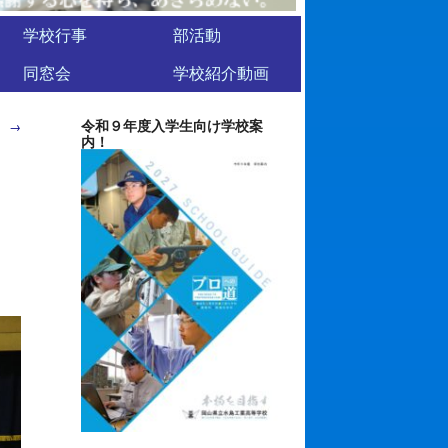
学校行事
部活動
同窓会
学校紹介動画
令和９年度入学生向け学校案
。
→
内！