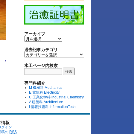
アーカイブ
過去記事カテゴリ
。
→
水工ページ内検索
専門科紹介
M 機械科 Mechanics
E 電気科 Electricity
C 工業化学科 industrial Chemistry
A 建築科 Architecture
I 情報技術科 InformationTech
タ情報
ログイン
投稿の
RSS