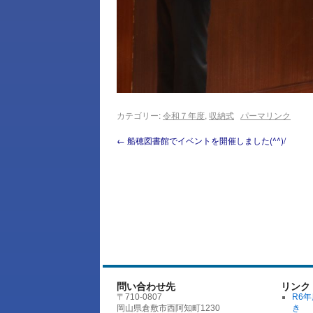
カテゴリー:
令和７年度
,
収納式
パーマリンク
←
船穂図書館でイベントを開催しました(^^)/
問い合わせ先
リンク
〒710-0807
R6
岡山県倉敷市西阿知町1230
き