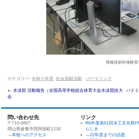
情報技術科体験実
カテゴリー:
令和５年度
,
社会貢献活動
パーマリンク
←
水泳部 活動報告（全国高等学校総合体育大会水泳競技大
バドミ
会
問い合わせ先
リンク
〒710-0807
R6年度第61回水工文化祭F
岡山県倉敷市西阿知町1230
らしき
→
本校へのアクセス
→22年度までの話題