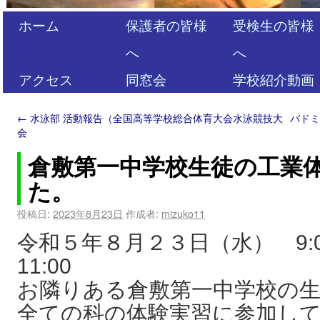
ホーム
保護者の皆様
受検生の皆様
へ
へ
アクセス
同窓会
学校紹介動画
←
水泳部 活動報告（全国高等学校総合体育大会水泳競技大
バドミ
会
倉敷第一中学校生徒の工業
た。
投稿日:
2023年8月23日
作成者:
mizuko11
令和５年８月２３日（水） 9:
1
お隣りある倉敷第一中学校の
全ての科の体験実習に参加し