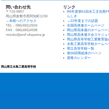
問い合わせ先
リンク
〒710-0807
R6年度第61回水工文化祭F
岡山県倉敷市西阿知町1230
らしき
→
本校へのアクセス
→22年度までの話題
TEL：086(465)2504
全国高体連ホームページ
FAX：086(465)4598
岡山県高体連のホームペー
mizuko@pref.okayama.jp
岡山県高体連大会スケジュ
岡山県高等学校工業教育協
水島工業高等学校ホームペ
県立高等学校一覧
第56回県総体のページ
資格カレンダー
岡山県立水島工業高等学校