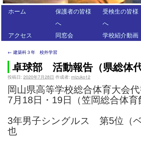
ホーム
保護者の皆様
受検生の皆様
へ
へ
アクセス
同窓会
学校紹介動画
←
建築科３年 校外学習
卓球部 活動報告（県総体
投稿日:
2020年7月28日
作成者:
mizuko12
岡山県高等学校総合体育大会代
7月18日・19日（笠岡総合体育
3年男子シングルス 第5位（ベ
也