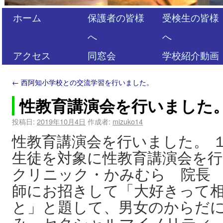
ホーム
保護者の皆様
受検生の皆様
へ
へ
アクセス
同窓会
学校紹介動画
←
西阿知小学校との交流学習を行いました。
性教育講演会を行いました
投稿日:
2019年10月4日
作成者:
mizuko14
性教育講演会を行いました。 
生徒を対象に性教育講演会を
クリニック・かみむら 院長
師にお招きして「大好きって
と」と題して、男女のからだ