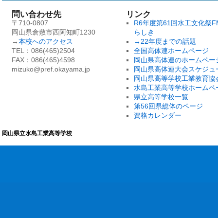
問い合わせ先
リンク
〒710-0807
R6年度第61回水工文化祭F
岡山県倉敷市西阿知町1230
らしき
→
本校へのアクセス
→22年度までの話題
TEL：086(465)2504
全国高体連ホームページ
FAX：086(465)4598
岡山県高体連のホームペー
mizuko@pref.okayama.jp
岡山県高体連大会スケジュ
岡山県高等学校工業教育協
水島工業高等学校ホームペ
県立高等学校一覧
第56回県総体のページ
資格カレンダー
岡山県立水島工業高等学校