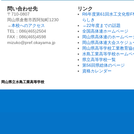
問い合わせ先
リンク
〒710-0807
R6年度第61回水工文化祭F
岡山県倉敷市西阿知町1230
らしき
→
本校へのアクセス
→22年度までの話題
TEL：086(465)2504
全国高体連ホームページ
FAX：086(465)4598
岡山県高体連のホームペー
mizuko@pref.okayama.jp
岡山県高体連大会スケジュ
岡山県高等学校工業教育協
水島工業高等学校ホームペ
県立高等学校一覧
第56回県総体のページ
資格カレンダー
岡山県立水島工業高等学校