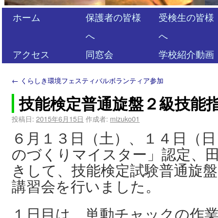
ホーム
保護者の皆様
受検生の皆様
へ
へ
アクセス
同窓会
学校紹介動画
←
くらしき環境フェスティバルボランティア参加
技能検定普通旋盤２級技能
投稿日:
2015年6月15日
作成者:
mizuko01
６月１３日（土）、１４日（日
のづくりマイスター」認定、
きして、技能検定試験普通旋盤
講習会を行いました。
１日目は、単動チャックの作