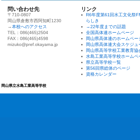
問い合わせ先
リンク
〒710-0807
R6年度第61回水工文化祭F
岡山県倉敷市西阿知町1230
らしき
→
本校へのアクセス
→22年度までの話題
TEL：086(465)2504
全国高体連ホームページ
FAX：086(465)4598
岡山県高体連のホームペー
mizuko@pref.okayama.jp
岡山県高体連大会スケジュ
岡山県高等学校工業教育協
水島工業高等学校ホームペ
県立高等学校一覧
第56回県総体のページ
資格カレンダー
岡山県立水島工業高等学校