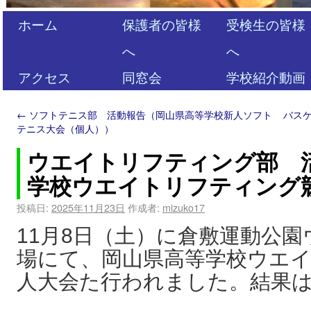
ホーム
保護者の皆様
受検生の皆様
へ
へ
アクセス
同窓会
学校紹介動画
←
ソフトテニス部 活動報告（岡山県高等学校新人ソフト
バス
テニス大会（個人））
ウエイトリフティング部 
学校ウエイトリフティング
投稿日:
2025年11月23日
作成者:
mizuko17
11月8日（土）に倉敷運動公
場にて、岡山県高等学校ウエ
人大会た行われました。結果