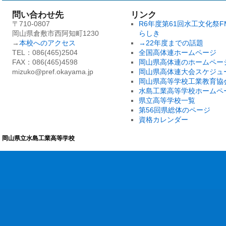
問い合わせ先
リンク
〒710-0807
R6年度第61回水工文化祭F
岡山県倉敷市西阿知町1230
らしき
→
本校へのアクセス
→22年度までの話題
TEL：086(465)2504
全国高体連ホームページ
FAX：086(465)4598
岡山県高体連のホームペー
mizuko@pref.okayama.jp
岡山県高体連大会スケジュ
岡山県高等学校工業教育協
水島工業高等学校ホームペ
県立高等学校一覧
第56回県総体のページ
資格カレンダー
岡山県立水島工業高等学校