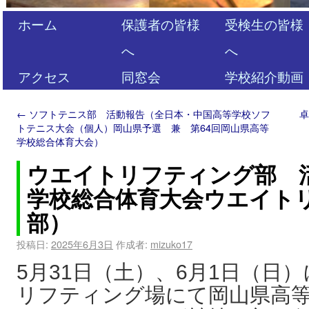
ホーム
保護者の皆様
受検生の皆様
へ
へ
アクセス
同窓会
学校紹介動画
←
ソフトテニス部 活動報告（全日本・中国高等学校ソフ
トテニス大会（個人）岡山県予選 兼 第64回岡山県高等
学校総合体育大会）
ウエイトリフティング部 
学校総合体育大会ウエイト
部）
投稿日:
2025年6月3日
作成者:
mizuko17
5月31日（土）、6月1日（日
リフティング場にて岡山県高