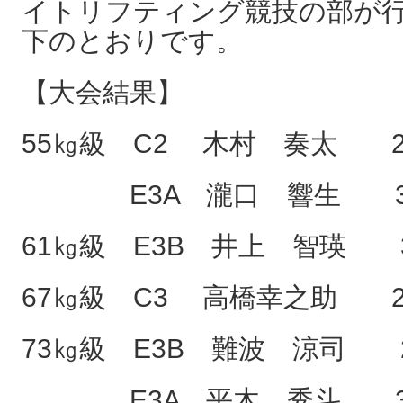
イトリフティング競技の部が
下のとおりです。
【大会結果】
55㎏級 C2 木村 奏太 
E3A 瀧口 響生 3
61㎏級 E3B 井上 智瑛 
67㎏級 C3 高橋幸之助 
73㎏級 E3B 難波 涼司 
E3A 平木 秀斗 3