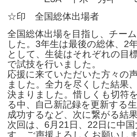
☆印 全国総体出場者
全国総体出場を目指し、チー
した。3年生は最後の総体、2
として、生徒はそれぞれの目
で試技を行いました。
応援に来ていただいた方々の
ました。全力を尽くした結果、
決まりました。惜しくも切符
る中、自己新記録を更新する生
成功するなど、次に繋がる結
次回は、6月21日、22日に中
す。ご声援よろしくお願いし