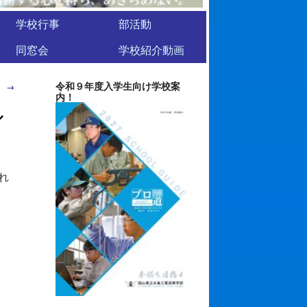
学校行事
部活動
同窓会
学校紹介動画
令和９年度入学生向け学校案
。
→
内！
ル
れ