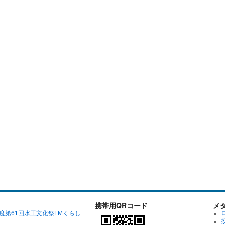
携帯用QRコード
メ
年度第61回水工文化祭FMくらし