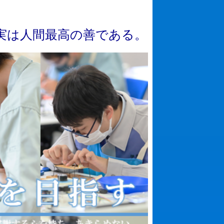
実
は
人
間
最
高
の
善
で
あ
る
。