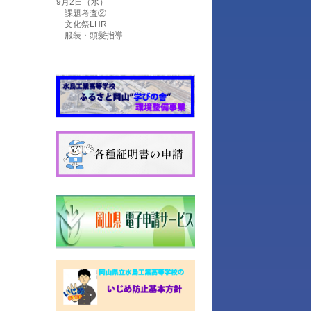
9月2日（水）
課題考査②
文化祭LHR
服装・頭髪指導