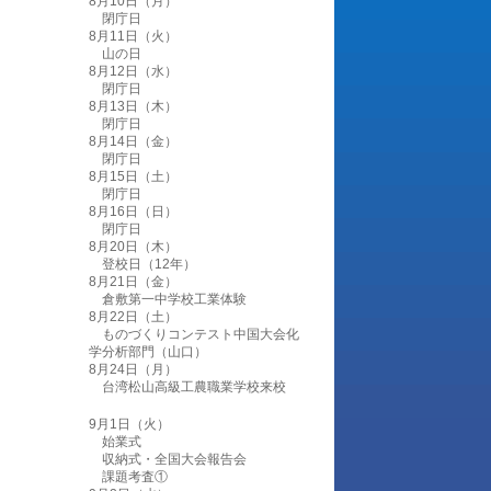
8月10日（月）
閉庁日
8月11日（火）
山の日
8月12日（水）
閉庁日
8月13日（木）
閉庁日
8月14日（金）
閉庁日
8月15日（土）
閉庁日
8月16日（日）
閉庁日
8月20日（木）
登校日（12年）
8月21日（金）
倉敷第一中学校工業体験
8月22日（土）
ものづくりコンテスト中国大会化
学分析部門（山口）
8月24日（月）
台湾松山高級工農職業学校来校
9月1日（火）
始業式
収納式・全国大会報告会
課題考査①