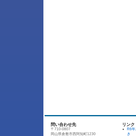
問い合わせ先
リンク
〒710-0807
R6
岡山県倉敷市西阿知町1230
き