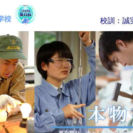
校
訓
：
誠