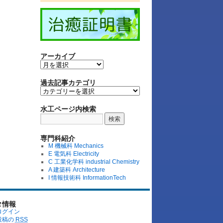
アーカイブ
過去記事カテゴリ
水工ページ内検索
専門科紹介
M 機械科 Mechanics
E 電気科 Electricity
C 工業化学科 industrial Chemistry
A 建築科 Architecture
I 情報技術科 InformationTech
タ情報
ログイン
投稿の
RSS