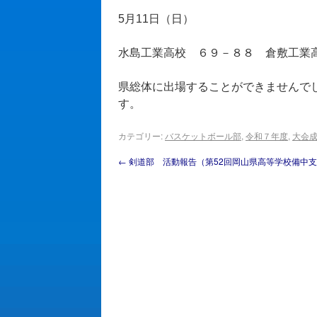
5月11日（日）
水島工業高校 ６９－８８ 倉敷工業
県総体に出場することができませんで
す。
カテゴリー:
バスケットボール部
,
令和７年度
,
大会
←
剣道部 活動報告（第52回岡山県高等学校備中