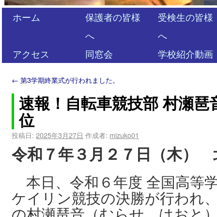
ホーム
保護者の皆様
受検生の皆様
へ
へ
アクセス
同窓会
学校紹介動画
←
第3学期終業式が行われました。
速報！自転車競技部 村瀬琶音
位
投稿日:
2025年3月27日
作成者:
mizuko01
令和７年３月２７日（木） 
本日、令和６年度 全国高等
ケイリン競技の決勝が行われ
の村瀬琶音（むらせ はおと