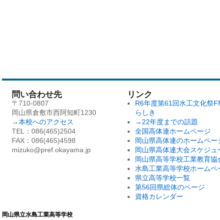
問い合わせ先
リンク
〒710-0807
R6年度第61回水工文化祭F
岡山県倉敷市西阿知町1230
らしき
→
本校へのアクセス
→22年度までの話題
TEL：086(465)2504
全国高体連ホームページ
FAX：086(465)4598
岡山県高体連のホームペー
mizuko@pref.okayama.jp
岡山県高体連大会スケジュ
岡山県高等学校工業教育協
水島工業高等学校ホームペ
県立高等学校一覧
第56回県総体のページ
資格カレンダー
岡山県立水島工業高等学校