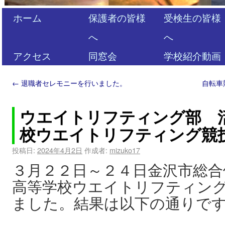
ホーム
保護者の皆様
受検生の皆様
へ
へ
アクセス
同窓会
学校紹介動画
←
退職者セレモニーを行いました。
自転車
ウエイトリフティング部 
校ウエイトリフティング競
投稿日:
2024年4月2日
作成者:
mizuko17
３月２２日～２４日金沢市総合
高等学校ウエイトリフティン
ました。結果は以下の通りで