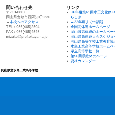
問い合わせ先
リンク
〒710-0807
R6年度第61回水工文化祭F
岡山県倉敷市西阿知町1230
らしき
→
本校へのアクセス
→22年度までの話題
TEL：086(465)2504
全国高体連ホームページ
FAX：086(465)4598
岡山県高体連のホームペー
mizuko@pref.okayama.jp
岡山県高体連大会スケジュ
岡山県高等学校工業教育協
水島工業高等学校ホームペ
県立高等学校一覧
第56回県総体のページ
資格カレンダー
岡山県立水島工業高等学校