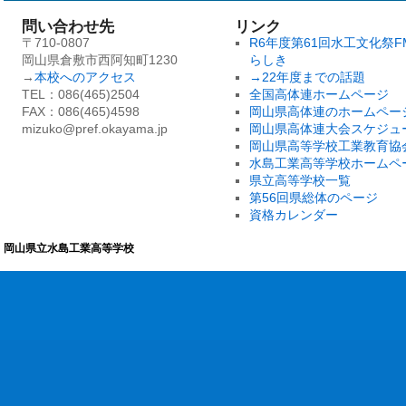
問い合わせ先
リンク
〒710-0807
R6年度第61回水工文化祭F
岡山県倉敷市西阿知町1230
らしき
→
本校へのアクセス
→22年度までの話題
TEL：086(465)2504
全国高体連ホームページ
FAX：086(465)4598
岡山県高体連のホームペー
mizuko@pref.okayama.jp
岡山県高体連大会スケジュ
岡山県高等学校工業教育協
水島工業高等学校ホームペ
県立高等学校一覧
第56回県総体のページ
資格カレンダー
岡山県立水島工業高等学校