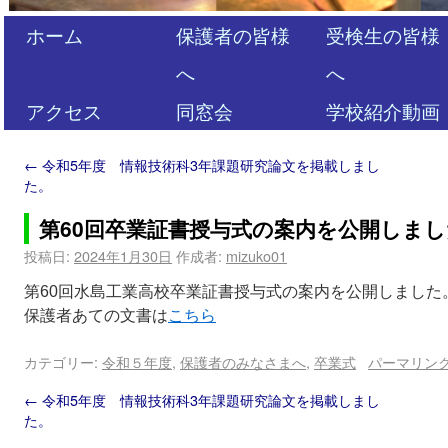
ホーム
保護者の皆様
受検生の皆様
へ
へ
アクセス
同窓会
学校紹介動画
←
令和5年度 情報技術科3年課題研究論文を掲載しまし
た。
第60回卒業証書授与式の案内を公開しま
投稿日:
2024年1月30日
作成者:
mizuko01
第60回水島工業高校卒業証書授与式の案内を公開しました
保護者あての文書は
こちら
カテゴリー:
令和５年度
,
保護者のみなさまへ
,
卒業式
パーマリン
←
令和5年度 情報技術科3年課題研究論文を掲載しまし
た。