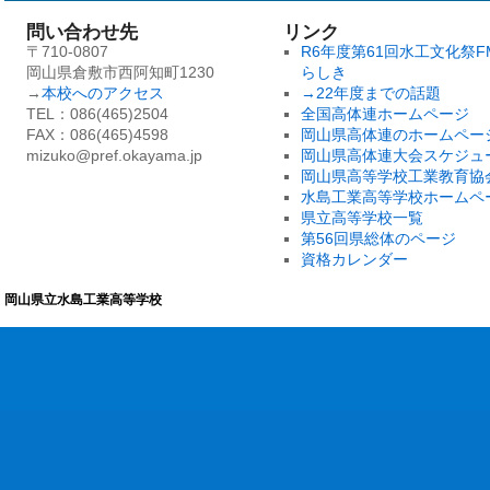
問い合わせ先
リンク
〒710-0807
R6年度第61回水工文化祭F
岡山県倉敷市西阿知町1230
らしき
→
本校へのアクセス
→22年度までの話題
TEL：086(465)2504
全国高体連ホームページ
FAX：086(465)4598
岡山県高体連のホームペー
mizuko@pref.okayama.jp
岡山県高体連大会スケジュ
岡山県高等学校工業教育協
水島工業高等学校ホームペ
県立高等学校一覧
第56回県総体のページ
資格カレンダー
岡山県立水島工業高等学校