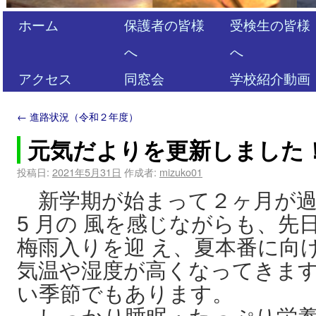
ホーム
保護者の皆様
受検生の皆様
へ
へ
アクセス
同窓会
学校紹介動画
←
進路状況（令和２年度）
元気だよりを更新しました
投稿日:
2021年5月31日
作成者:
mizuko01
新学期が始まって２ヶ月が過
5 月の 風を感じながらも、先
梅雨入りを迎 え、夏本番に向
気温や湿度が高くなってきま
い季節でもあります。