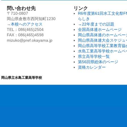
問い合わせ先
リンク
〒710-0807
R6年度第61回水工文化祭F
岡山県倉敷市西阿知町1230
らしき
→
本校へのアクセス
→22年度までの話題
TEL：086(465)2504
全国高体連ホームページ
FAX：086(465)4598
岡山県高体連のホームペー
mizuko@pref.okayama.jp
岡山県高体連大会スケジュ
岡山県高等学校工業教育協
水島工業高等学校ホームペ
県立高等学校一覧
第56回県総体のページ
資格カレンダー
岡山県立水島工業高等学校