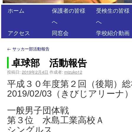
ホーム
保護者の皆様
受検生の皆様
へ
へ
アクセス
同窓会
学校紹介動画
←
サッカー部活動報告
卓球部 活動報告
投稿日:
2019年2月4日
作成者:
mizuko12
平成３０年度第２回（後期）総
2019/02/03（きびじアリーナ
一般男子団体戦
第３位 水島工業高校Ａ
シングルス