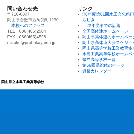
問い合わせ先
リンク
〒710-0807
R6年度第61回水工文化祭F
岡山県倉敷市西阿知町1230
らしき
→
本校へのアクセス
→22年度までの話題
TEL：086(465)2504
全国高体連ホームページ
FAX：086(465)4598
岡山県高体連のホームペー
mizuko@pref.okayama.jp
岡山県高体連大会スケジュ
岡山県高等学校工業教育協
水島工業高等学校ホームペ
県立高等学校一覧
第56回県総体のページ
資格カレンダー
岡山県立水島工業高等学校