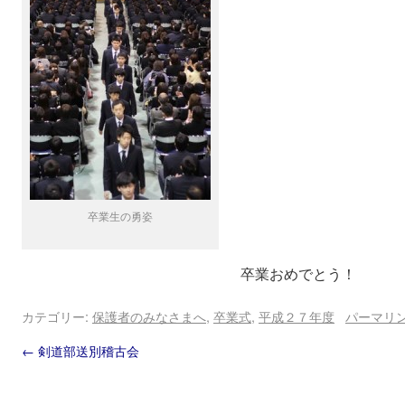
卒業生の勇姿
卒業おめでとう！
カテゴリー:
保護者のみなさまへ
,
卒業式
,
平成２７年度
パーマリ
←
剣道部送別稽古会