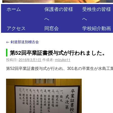
ホーム
保護者の皆様
受検生の皆様
へ
へ
アクセス
同窓会
学校紹介動画
←
剣道部送別稽古会
第52回卒業証書授与式が行われました。
投稿日:
2016年3月1日
作成者:
mizuko11
第52回卒業証書授与式が行われ、301名の卒業生が水島