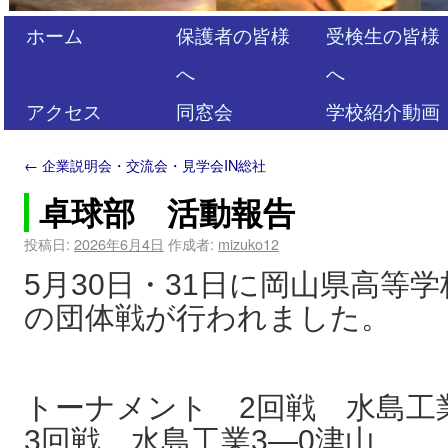
ホーム
保護者の皆様
受検生の皆様
へ
へ
アクセス
同窓会
学校紹介動画
←
企業説明会・交流会・見学会IN総社
卓球部 活動報告
投稿日:
2026年6月4日
作成者:
mizuko12
5月30日・31日に岡山県高等
の団体戦が行われました。
トーナメント 2回戦 水島工
3回戦 水島工業3―0津山