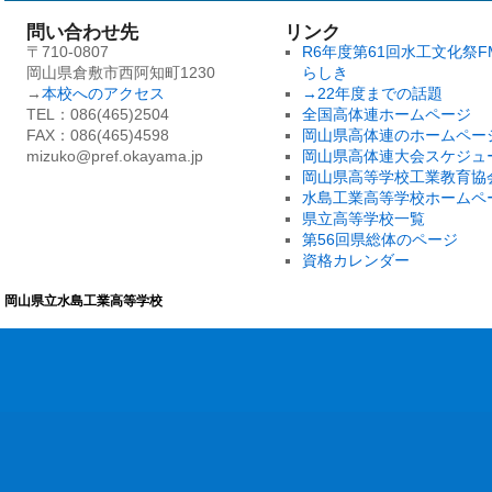
問い合わせ先
リンク
〒710-0807
R6年度第61回水工文化祭F
岡山県倉敷市西阿知町1230
らしき
→
本校へのアクセス
→22年度までの話題
TEL：086(465)2504
全国高体連ホームページ
FAX：086(465)4598
岡山県高体連のホームペー
mizuko@pref.okayama.jp
岡山県高体連大会スケジュ
岡山県高等学校工業教育協
水島工業高等学校ホームペ
県立高等学校一覧
第56回県総体のページ
資格カレンダー
岡山県立水島工業高等学校