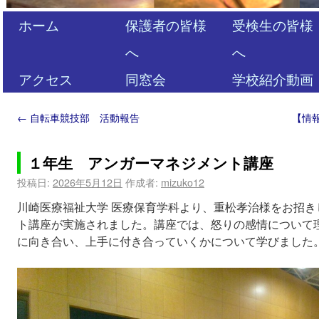
ホーム
保護者の皆様
受検生の皆様
へ
へ
アクセス
同窓会
学校紹介動画
←
自転車競技部 活動報告
【情
１年生 アンガーマネジメント講座
投稿日:
2026年5月12日
作成者:
mizuko12
川崎医療福祉大学 医療保育学科より、重松孝治様をお招
ト講座が実施されました。講座では、怒りの感情について
に向き合い、上手に付き合っていくかについて学びました