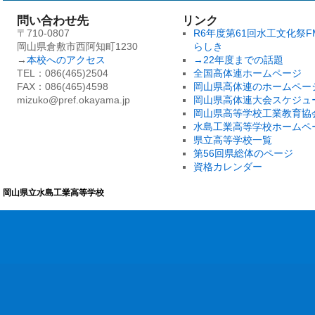
問い合わせ先
リンク
〒710-0807
R6年度第61回水工文化祭F
岡山県倉敷市西阿知町1230
らしき
→
本校へのアクセス
→22年度までの話題
TEL：086(465)2504
全国高体連ホームページ
FAX：086(465)4598
岡山県高体連のホームペー
mizuko@pref.okayama.jp
岡山県高体連大会スケジュ
岡山県高等学校工業教育協
水島工業高等学校ホームペ
県立高等学校一覧
第56回県総体のページ
資格カレンダー
岡山県立水島工業高等学校