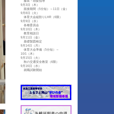
服装・頭髪指導
9月3日（木）
面接期間（5分短）～11日（金）
9月8日（火）
体育大会縦割りLHR（6限）
9月9日（水）
各種委員会
9月10日（木）
教育相談日
9月11日（金）
基礎製図検定
9月14日（月）
体育大会準備（5分短）～
10/1（木）
9月15日（火）
秋の交通安全教室（6限）
9月16日（水）
就職試験開始