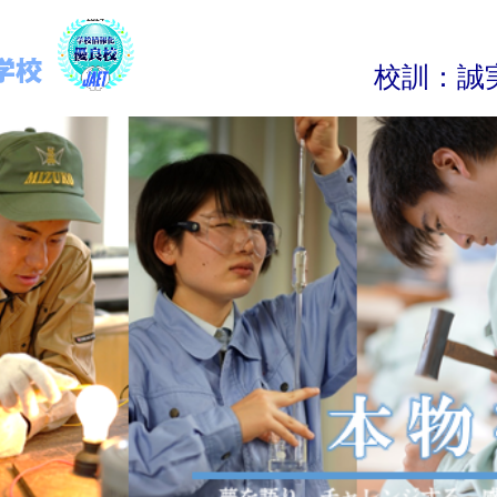
校
訓
：
誠