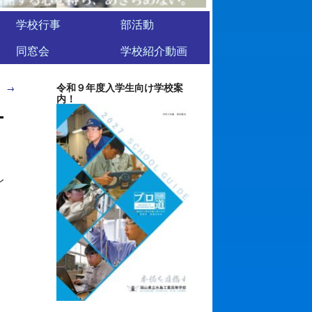
学校行事
部活動
同窓会
学校紹介動画
令和９年度入学生向け学校案
）
→
内！
ー
レ