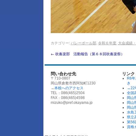
カテゴリー:
バレーボール部
,
令和６年度
,
大会成績
←
吹奏楽部 活動報告（第６８回吹奏楽祭）
問い合わせ先
リンク
〒710-0807
R6
岡山県倉敷市西阿知町1230
き
→
本校へのアクセス
→2
TEL：086(465)2504
全国
FAX：086(465)4598
岡山
mizuko@pref.okayama.jp
岡山
岡山
水島
県立
第5
資格