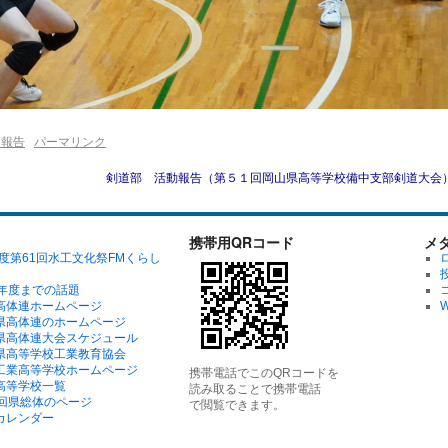
・報告
パーマリンク
剣道部 活動報告（第５１回岡山県高等学校備中支部剣道大会
携帯用QRコード
メ
年度第61回水工文化祭FMくらし
2年度までの話題
高体連ホームページ
W
県高体連のホームページ
県高体連大会スケジュール
県高等学校工業教育協会
工業高等学校ホームページ
携帯電話でこのQRコードを
高等学校一覧
読み取ることで携帯電話
6回県総体のページ
で閲覧できます。
カレンダー