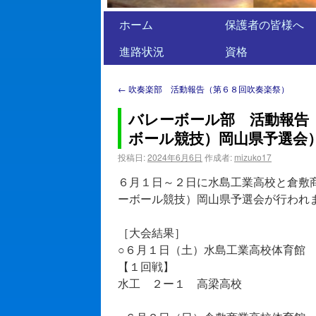
ホーム
保護者の皆様へ
進路状況
資格
←
吹奏楽部 活動報告（第６８回吹奏楽祭）
バレーボール部 活動報告
ボール競技）岡山県予選会
投稿日:
2024年6月6日
作成者:
mizuko17
６月１日～２日に水島工業高校と倉敷
ーボール競技）岡山県予選会が行われ
［大会結果］
○６月１日（土）水島工業高校体育館
【１回戦】
水工 ２ー１ 高梁高校