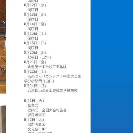
山の日
8月12日（水）
閉庁日
8月13日（木）
閉庁日
8月14日（金）
閉庁日
8月15日（土）
閉庁日
8月16日（日）
閉庁日
8月20日（木）
登校日（12年）
8月21日（金）
倉敷第一中学校工業体験
8月22日（土）
ものづくりコンテスト中国大会化
学分析部門（山口）
8月24日（月）
台湾松山高級工農職業学校来校
9月1日（火）
始業式
収納式・全国大会報告会
課題考査①
9月2日（水）
課題考査②
文化祭LHR