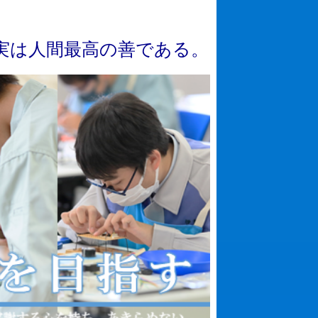
実
は
人
間
最
高
の
善
で
あ
る
。