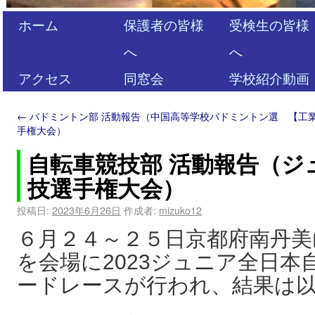
ホーム
保護者の皆様
受検生の皆様
へ
へ
アクセス
同窓会
学校紹介動画
←
バドミントン部 活動報告（中国高等学校バドミントン選
【工
手権大会）
自転車競技部 活動報告（ジ
技選手権大会）
投稿日:
2023年6月26日
作成者:
mizuko12
６月２４～２５日京都府南丹美
を会場に2023ジュニア全日
ードレースが行われ、結果は