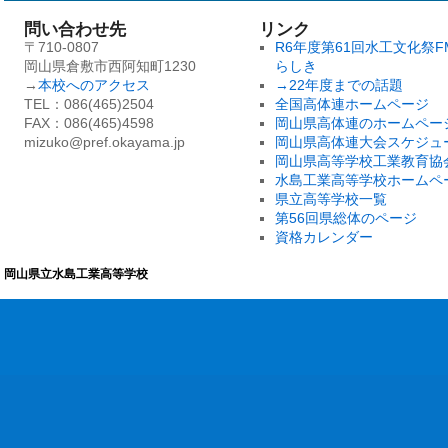
問い合わせ先
リンク
〒710-0807
R6年度第61回水工文化祭F
岡山県倉敷市西阿知町1230
らしき
→
本校へのアクセス
→22年度までの話題
TEL：086(465)2504
全国高体連ホームページ
FAX：086(465)4598
岡山県高体連のホームペー
mizuko@pref.okayama.jp
岡山県高体連大会スケジュ
岡山県高等学校工業教育協
水島工業高等学校ホームペ
県立高等学校一覧
第56回県総体のページ
資格カレンダー
岡山県立水島工業高等学校