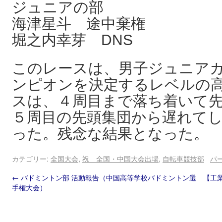
ジュニアの部
海津星斗 途中棄権
堀之内幸芽 DNS
このレースは、男子ジュニア
ンピオンを決定するレベルの
スは、４周目まで落ち着いて
５周目の先頭集団から遅れて
った。残念な結果となった。
カテゴリー:
全国大会
,
祝 全国・中国大会出場
,
自転車競技部
パ
←
バドミントン部 活動報告（中国高等学校バドミントン選
【工
手権大会）