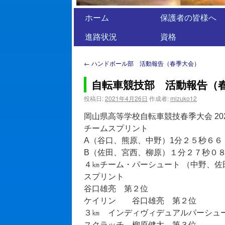
ホーム
保護者の皆様へ
進路状況
資格
←
ハンドボール部 活動報告（春季大会）
自転車競技部 活動報告（
投稿日:
2021年4月26日
作成者:
mizuko12
岡山県高等学校自転車競技春季大会 2021/
チームスプリント
A（谷口、熊原、中野）1分２５秒６６
B（佐田、宮西、柳原）１分２７秒０
４㎞チーム・パーシュート （中野、
スプリント
谷口雄亮 第２位
ケイリン 谷口雄亮 第２位
３㎞ インディヴィデュアルパーシュー
スクラッチ 柳原健太 第３位