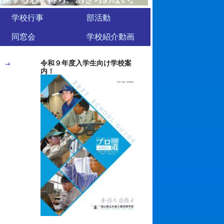
学校行事
部活動
同窓会
学校紹介動画
令和９年度入学生向け学校案
）
→
内！