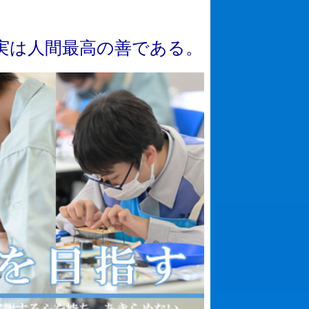
実
は
人
間
最
高
の
善
で
あ
る
。