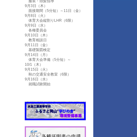
服装・頭髪指導
9月3日（木）
面接期間（5分短）～11日（金）
9月8日（火）
体育大会縦割りLHR（6限）
9月9日（水）
各種委員会
9月10日（木）
教育相談日
9月11日（金）
基礎製図検定
9月14日（月）
体育大会準備（5分短）～
10/1（木）
9月15日（火）
秋の交通安全教室（6限）
9月16日（水）
就職試験開始