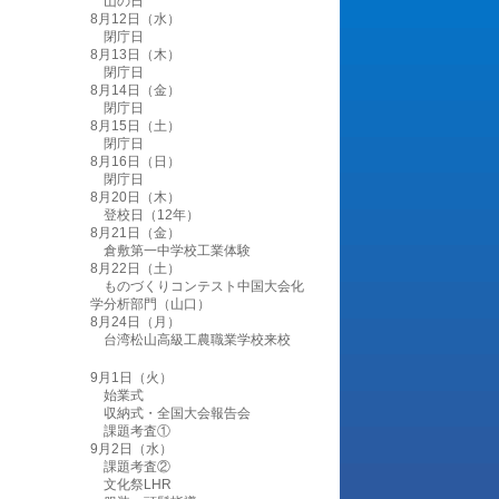
山の日
8月12日（水）
閉庁日
8月13日（木）
閉庁日
8月14日（金）
閉庁日
8月15日（土）
閉庁日
8月16日（日）
閉庁日
8月20日（木）
登校日（12年）
8月21日（金）
倉敷第一中学校工業体験
8月22日（土）
ものづくりコンテスト中国大会化
学分析部門（山口）
8月24日（月）
台湾松山高級工農職業学校来校
9月1日（火）
始業式
収納式・全国大会報告会
課題考査①
9月2日（水）
課題考査②
文化祭LHR