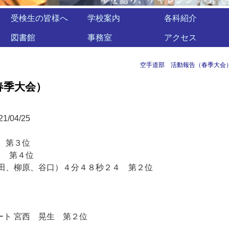
受検生の皆様へ
学校案内
各科紹介
図書館
事務室
アクセス
空手道部 活動報告（春季大会
春季大会）
04/25
 第３位
８ 第４位
佐田、柳原、谷口）４分４８秒２４ 第２位
ト 宮西 晃生 第２位