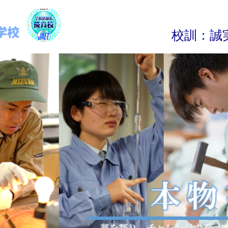
校
訓
：
誠