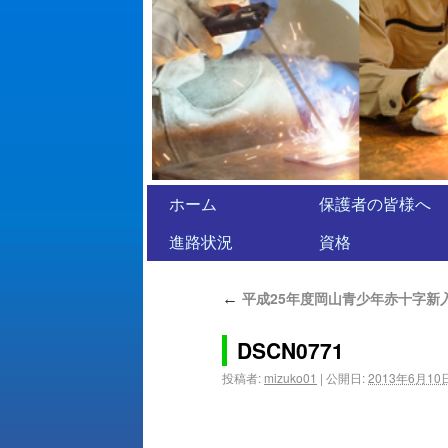
ホーム
保護者の皆様へ
進路状況
資格
平成25年度岡山青少年赤十字新
←
DSCN0771
投稿者:
mizuko01
|
公開日:
2013年6月10