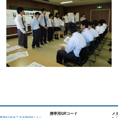
携帯用QRコード
メ
年度第61回水工文化祭FMくらし