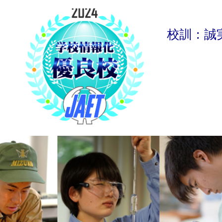
校
訓
：
誠