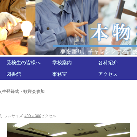
受検生の皆様へ
学校案内
各科紹介
図書館
事務室
アクセス
入生登録式・歓迎会参加
日
|
フルサイズ:
400 × 300
ピクセル