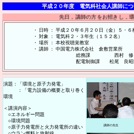
平成２０年度 電気科社会人講師につ
先日，講師の方をお招きし，環
・ 日時 ： 平成２０年６月２０日（金）５・６
・ 対象 ： 電気科２・３年生（１５２名）
・ 場所 ： 本校視聴覚教室
・ 講師 ： 中国電力株式会社 倉敷営業所
総務課 西村 修 
配電制御課 松尾 良昭
演題：「環境と原子力発電」
：「電力設備の概要と取り巻く
環境
＜講演内容＞
○エネルギー問題
○環境問題
講師の先生
○原子力発電所と火力発電所の違い
○ウラン燃料と放射線