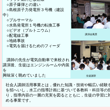
○原子爆弾との違い
○島根原子力発電所３号機（建設
中）
○プルサーマル
○水島発電所１号機の転換工事
○ビデオ（プルトニウム）
講演会風景
○配電線工事
○地絡事故
○電気を届けるためのフィーダ
講師の先生が電気自動車で来校され
講演後、生徒はエンジンルームや内装
を
興味深く眺めていました
生徒謝辞
社会人講師活用事業とは，優れた知識・技術や幅広い経験
を招へいし，水工の指導計画に基づいて各教科・科目等の
り，指導内容の一層の充実を図るとともに，生徒の学習に
める事業です。